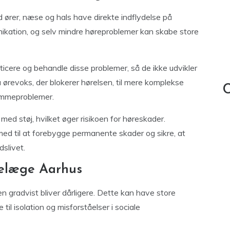
 ører, næse og hals have direkte indflydelse på
kation, og selv mindre høreproblemer kan skabe store
cere og behandle disse problemer, så de ikke udvikler
ra ørevoks, der blokerer hørelsen, til mere komplekse
C
temmeproblemer.
ed støj, hvilket øger risikoen for høreskader.
d til at forebygge permanente skader og sikre, at
slivet.
relæge Aarhus
sen gradvist bliver dårligere. Dette kan have store
til isolation og misforståelser i sociale