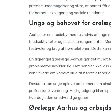
præcise undersøgelser og sikre, at barnet får 
for barnets skolegang og sociale relationer.
Unge og behovet for ørelæg
Aarhus er en studieby med tusindvis af unge m
fritidsaktiviteter og sociale arrangementer. M
festivaler og brug af høretelefoner. Dette kan m
En tilgængelig ørelæge Aarhus gør det muligt f
problemerne udvikler sig. Det handler ikke ku
kan vejlede om korrekt brug af høretelefoner o
Desuden kan unge opleve problemer som bihulebe
professionel vurdering. Hurtig adgang til en s
hverdag uden unødvendige gener.
Ørelæge Aarhus og arbejdsl