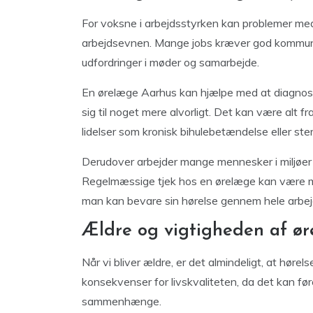
For voksne i arbejdsstyrken kan problemer med
arbejdsevnen. Mange jobs kræver god kommuni
udfordringer i møder og samarbejde.
En ørelæge Aarhus kan hjælpe med at diagnosti
sig til noget mere alvorligt. Det kan være alt f
lidelser som kronisk bihulebetændelse eller s
Derudover arbejder mange mennesker i miljøer m
Regelmæssige tjek hos en ørelæge kan være me
man kan bevare sin hørelse gennem hele arbejd
Ældre og vigtigheden af ø
Når vi bliver ældre, er det almindeligt, at hørel
konsekvenser for livskvaliteten, da det kan føre 
sammenhænge.