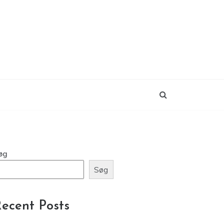
øg
Søg
ecent Posts